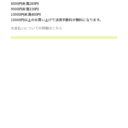
8000円未満280円
9000円未満320円
10000円未満400円
10000円以上のお買い上げで決済手数料が無料になります。
お支払いについての詳細はこちら
配送について
定形外郵便
定形外郵便にて発送いたします。定形外郵便で対応できるのは2本ま
でです。それ以上は定形外をお選びいただいていてもクロネコヤマト
コンパクトもしくはクロネコヤマトになります。
ゆうパック
ゆうパックにて発送いたします。代引きをご希望の方はゆうパックを
おえらびください。
代引きの場合、代引き手数料４４０円がかかります。
クロネコヤマト 宅急便コンパクト
クロネコヤマトの宅急便コンパクトにて配送いたします。
クロネコヤマト 宅急便
クロネコヤマト宅急便にて送ります。